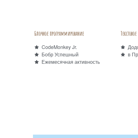
Блочное программирование
Текстово
CodeMonkey Jr.
Дод
Бобр Успешный
в П
Ежемесячная активность