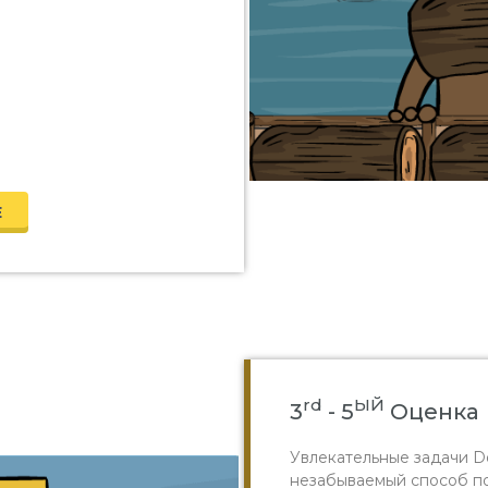
Е
rd
ЫЙ
3
- 5
Оценка
Увлекательные задачи D
незабываемый способ по