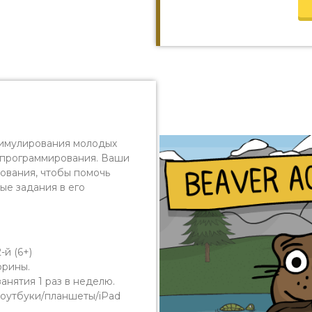
тимулирования молодых
 программирования. Ваши
ования, чтобы помочь
е задания в его
-й (6+)
орины.
 занятия 1 раз в неделю.
оутбуки/планшеты
/iPad