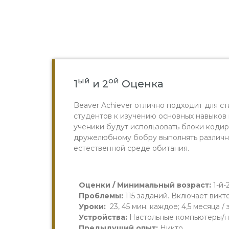
ый
ой
1
и 2
Оценка
Beaver Achiever отлично подходит для с
студентов к изучению основных навыков
ученики будут использовать блоки кодир
дружелюбному бобру выполнять различны
естественной среде обитания.
Оценки / Минимальный возраст:
1-й-2
Проблемы:
115 заданий. Включает викт
Уроки:
23, 45 мин. каждое; 4,5 месяца /
Устройства:
Настольные компьютеры/н
Предыдущий опыт:
Никто