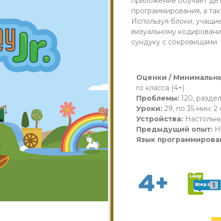
приложение обучает дет
программирования, а та
Используя блоки, учащи
визуальному кодировани
сундуку с сокровищами.
Оценки / Минимальны
го класса (4+)
Проблемы:
120, раздел
Уроки:
29, по 35 мин; 
Устройства:
Настольн
Предыдущий опыт:
Н
Язык программирова