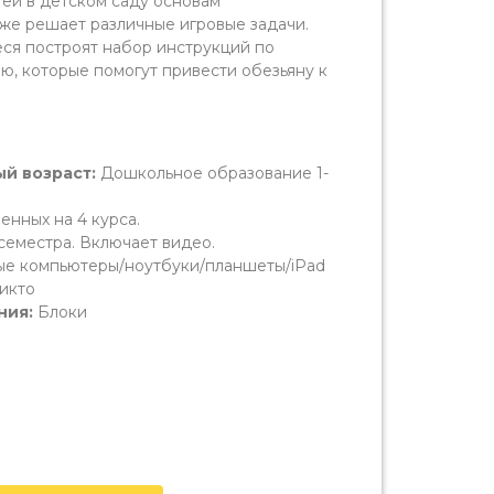
ей в детском саду основам
кже решает различные игровые задачи.
еся построят набор инструкций по
ю, которые помогут привести обезьяну к
й возраст:
Дошкольное образование 1-
енных на 4 курса.
2 семестра. Включает видео.
ые компьютеры/ноутбуки/планшеты/iPad
икто
ния:
Блоки